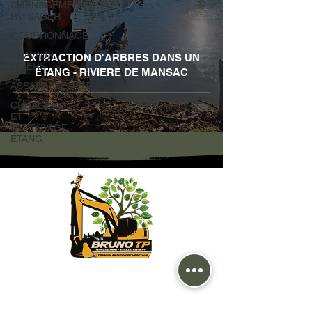
AMÉNAGEMENT
PAYSAGER
GOUDRONNAGE
TRAVAUX
EXTRACTION D'ARBRES DANS UN
DIVERS
ÉTANG - RIVIERE DE MANSAC
ASSAINISSEMENT
CURAGE
ET
NETTOYAGE
ÉTANG
830 Chemin des Sources
19800 Vitrac Sur Montane
Département de la Corrèze