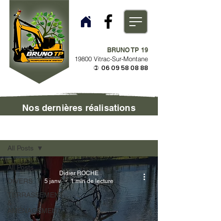
BRUNO TP 19
19800 Vitrac-Sur-Montane
06 09 58 08 88
)
Nos dernières réalisations
Chantiers réalisés
All Posts
All Posts
Didier ROCHE
DIVERS
5 janv.
1 min de lecture
TERRASSEMENT
&
AMÉNAGEMENT