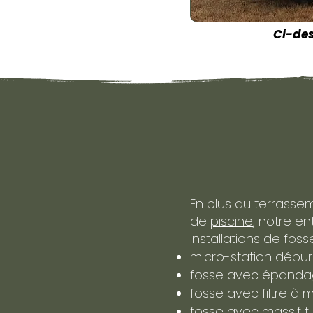
Ci-des
En plus du terrass
de
piscine
, notre en
installations de foss
micro-station dépur
fosse avec épanda
fosse avec filtre à m
fosse avec massif fi