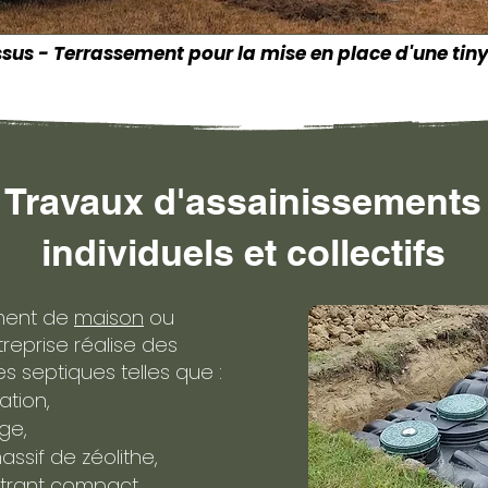
sus - Terrassement pour la mise en place d'une tin
Travaux d'assainissements
individuels et collectifs
ement de
maison
ou
treprise réalise des
es septiques telles que :
ation,
ge,
assif de zéolithe,
ltrant compact.