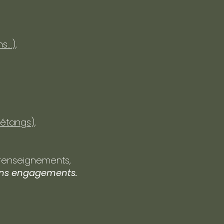
..),
 étangs),
 renseignements,
sans engagements.