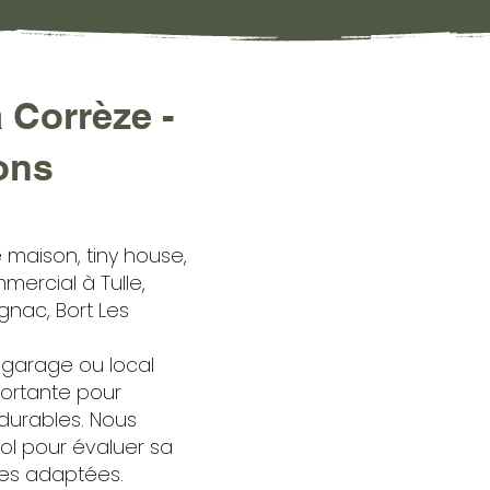
 Corrèze -
tons
maison, tiny house,
ercial à Tulle,
ignac, Bort Les
 garage ou local
portante pour
 durables. Nous
l pour évaluer sa
des adaptées.