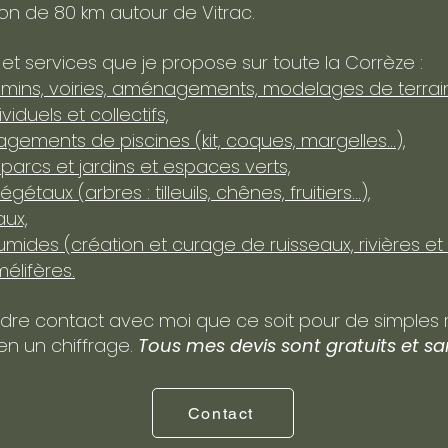
on de 80 km autour de Vitrac.
s et services que je propose sur toute la Corrèze :
mins, voiries, aménagements, modelages de terrains.
iduels et collectifs,
agements de piscines (kit, coques, margelles...),
rcs et jardins et espaces verts,
étaux (arbres : tilleuils, chênes, fruitiers...),
aux,
umides (création et curage de ruisseaux, rivières et
élifères.
ndre contact avec moi que ce soit pour de simples
en un chiffrage.
Tous mes devis sont gratuits et 
Contact