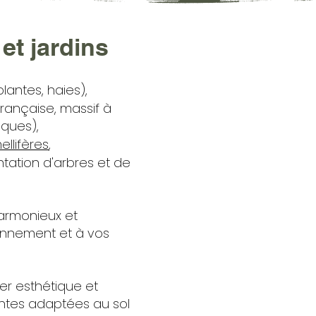
t jardins
lantes, haies),
française, massif à
iques),
llifères
,
ntation d'arbres et de
armonieux et
onnement et à vos
er esthétique et
lantes adaptées au sol