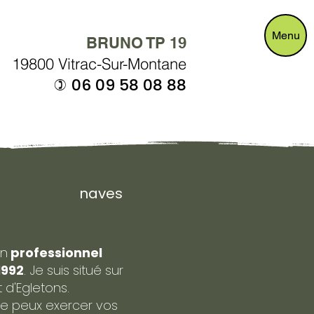
Menu
BRUNO TP 19
19800 Vitrac-Sur-Montane
06 09 58 08 88
)
naves
un
professionnel
1992
. Je suis situé sur
d'Egletons.
 je peux exercer vos