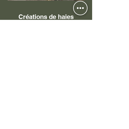
Créations de haies
mellifères et massifs
C'est quoi une haie mellifère ?
Par définition, une haie mellifère
est une haie composée
d'arbustes qui offrent une
floraison riche en pollen et en
nectar. Autant dire que cette haie
va attirer les insectes butineurs et
pollinisateurs, très utiles au
potager ou au verger pour
polliniser les plantes potagères
ou les arbres fruitiers.
But de créer une haie mellifère :
Attirer les pollinisateurs et
favoriser la biodiversité !