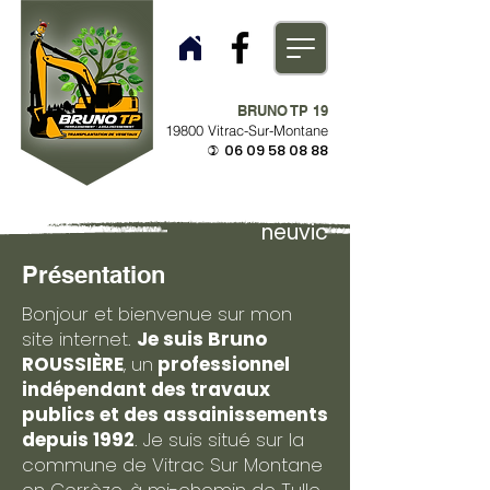
BRUNO TP 19
19800 Vitrac-Sur-Montane
06 09 58 08 88
)
neuvic
Présentation
Bonjour et bienvenue sur mon
site internet.
Je suis Bruno
ROUSSIÈRE
, un
professionnel
indépendant des travaux
publics et des assainissements
depuis 1992
. Je suis situé sur la
commune de Vitrac Sur Montane