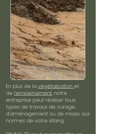
En plus de la
végétalisation
et
de
l'empierrement
, notre
entreprise peut réaliser tous
types de travaux de curage,
d'aménagement ou de mises aux
normes de votre étang.