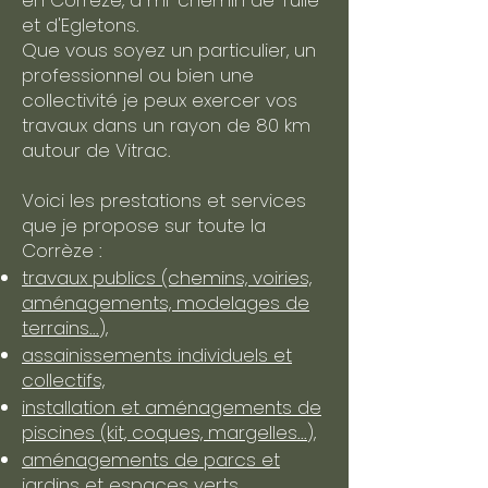
en Corrèze, à mi-chemin de Tulle
et d'Egletons.
Que vous soyez un particulier, un
professionnel ou bien une
collectivité je peux exercer vos
travaux dans un rayon de 80 km
autour de Vitrac.
Voici les prestations et services
que je propose sur toute la
Corrèze :
travaux publics (chemins, voiries,
aménagements, modelages de
terrains...),
assainissements individuels et
collectifs,
installation et aménagements de
piscines (kit, coques, margelles...),
aménagements de parcs et
jardins et espaces verts,