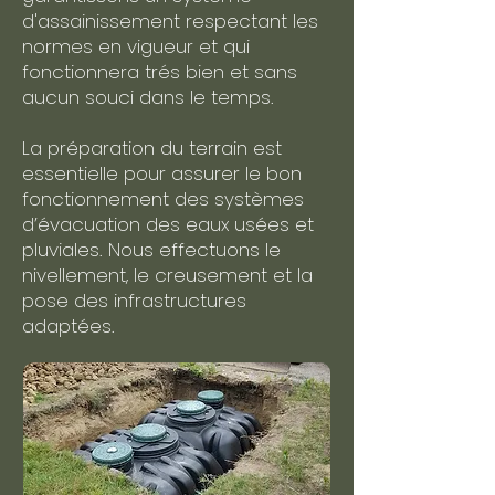
d'assainissement respectant les
normes en vigueur et qui
fonctionnera trés bien et sans
aucun souci dans le temps.
La préparation du terrain est
essentielle pour assurer le bon
fonctionnement des systèmes
d’évacuation des eaux usées et
pluviales. Nous effectuons le
nivellement, le creusement et la
pose des infrastructures
adaptées.