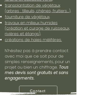
transplantation de végétaux
(arbres : tilleuils, chênes, fruitiers...),
fourniture de végétaux,
travaux en milieux humides
(création et curage de ruisseaux,
rivières et étangs),
créations de haies mélifères.
N'hésitez pas à prendre contact
avec moi que ce soit pour de
simples renseignements, pour un
projet ou bien un chiffrage.
Tous
mes devis sont gratuits et sans
engagements.
Contact