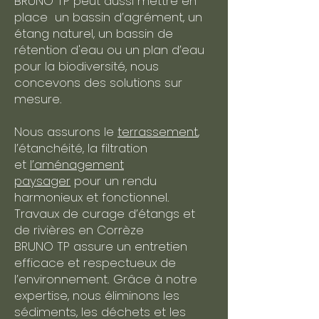
BRUNO TP peut aussi mettre en
place un bassin d’agrément, un
étang naturel, un bassin de
rétention d'eau ou un plan d’eau
pour la biodiversité, nous
concevons des solutions sur
mesure.
Nous assurons le
terrassement
,
l’étanchéité, la filtration
et
l’aménagement
paysager
pour un rendu
harmonieux et fonctionnel.​
Travaux de curage d’étangs et
de rivières en Corrèze
BRUNO TP assure un entretien
efficace et respectueux de
l’environnement. Grâce à notre
expertise, nous éliminons les
sédiments, les déchets et les