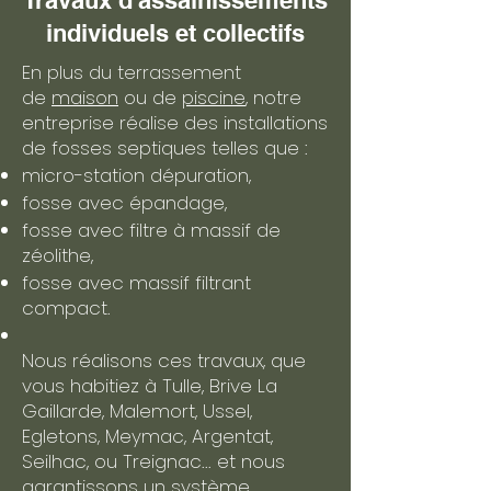
Travaux d'assainissements
individuels et collectifs
En plus du terrassement
de
maison
ou de
piscine
, notre
entreprise réalise des installations
de fosses septiques telles que :
micro-station dépuration,
fosse avec épandage,
fosse avec filtre à massif de
zéolithe,
fosse avec massif filtrant
compact.
Nous réalisons ces travaux, que
vous habitiez à Tulle, Brive La
Gaillarde, Malemort, Ussel,
Egletons, Meymac, Argentat,
Seilhac, ou Treignac... et nous
garantissons un système