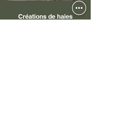
Créations de haies
mellifères et massifs
C'est quoi une haie mellifère ?
Par définition, une haie mellifère
est une haie composée
d'arbustes qui offrent une
floraison riche en pollen et en
nectar. Autant dire que cette haie
va attirer les insectes butineurs et
pollinisateurs, très utiles au
potager ou au verger pour
polliniser les plantes potagères
ou les arbres fruitiers.
But de créer une haie mellifère :
Attirer les pollinisateurs et
favoriser la biodiversité !