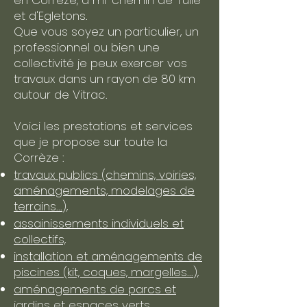
en Corrèze, à mi-chemin de Tulle
et d'Egletons.
Que vous soyez un particulier, un
professionnel ou bien une
collectivité je peux exercer vos
travaux dans un rayon de 80 km
autour de Vitrac.
Voici les prestations et services
que je propose sur toute la
Corrèze :
travaux publics (chemins, voiries,
aménagements, modelages de
terrains...),
assainissements individuels et
collectifs,
installation et aménagements de
piscines (kit, coques, margelles...),
aménagements de parcs et
jardins et espaces verts,