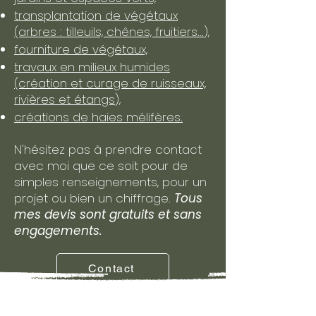
transplantation de végétaux
(arbres : tilleuils, chênes, fruitiers...),
fourniture de végétaux,
travaux en milieux humides
(création et curage de ruisseaux,
rivières et étangs),
créations de haies mélifères.
N'hésitez pas à prendre contact
avec moi que ce soit pour de
simples renseignements, pour un
projet ou bien un chiffrage.
Tous
mes devis sont gratuits et sans
engagements.
Contact