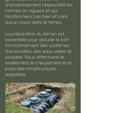
d'assainissement respectant les
normes en vigueur et qui
fonctionnera trés bien et sans
aucun souci dans le temps.
La préparation du terrain est
essentielle pour assurer le bon
fonctionnement des systèmes
d’évacuation des eaux usées et
pluviales. Nous effectuons le
nivellement, le creusement et la
pose des infrastructures
adaptées.