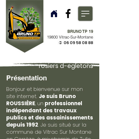
BRUNO TP 19
19800 Vitrac-Sur-Montane
06 09 58 08 88
)
rosiers d-egletons
Présentation
Bonjour et bienvenue sur mon
site internet.
Je suis Bruno
ROUSSIÈRE
, un
professionnel
indépendant des travaux
publics et des assainissements
depuis 1992
. Je suis situé sur la
commune de Vitrac Sur Montane