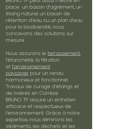
BRUNO TP peut aussi mettre en
place un bassin d’agrément, un
étang naturel, un bassin de
rétention d'eau ou un plan d’eau
pour la biodiversité, nous
concevons des solutions sur
mesure.
Nous assurons le
terrassement
,
l’étanchéité, la filtration
et
l’aménagement
paysager
pour un rendu
harmonieux et fonctionnel.​
Travaux de curage d’étangs et
de rivières en Corrèze
BRUNO TP assure un entretien
efficace et respectueux de
l’environnement. Grâce à notre
expertise, nous éliminons les
sédiments, les déchets et les