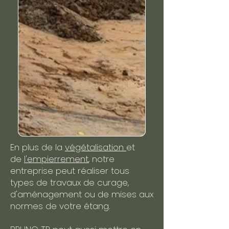
En plus de la
végétalisation
et
de
l'empierrement
, notre
entreprise peut réaliser tous
types de travaux de curage,
d'aménagement ou de mises aux
normes de votre étang.