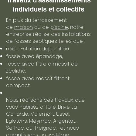
Travaux d'assainissements
individuels et collectifs
En plus du terrassement
de
maison
ou de
piscine
, notre
entreprise réalise des installations
de fosses septiques telles que :
micro-station dépuration,
fosse avec épandage,
fosse avec filtre à massif de
zéolithe,
fosse avec massif filtrant
compact.
Nous réalisons ces travaux, que
vous habitiez à Tulle, Brive La
Gaillarde, Malemort, Ussel,
Egletons, Meymac, Argentat,
Seilhac, ou Treignac... et nous
garantissons un système