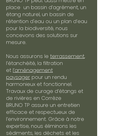
BRUNO TP peut aussi mettre en
place un bassin d’agrément, un
étang naturel, un bassin de
rétention d'eau ou un plan d’eau
pour la biodiversité, nous
concevons des solutions sur
mesure.
Nous assurons le
terrassement
,
l’étanchéité, la filtration
et
l’aménagement
paysager
pour un rendu
harmonieux et fonctionnel.​
Travaux de curage d’étangs et
de rivières en Corrèze
BRUNO TP assure un entretien
efficace et respectueux de
l’environnement. Grâce à notre
expertise, nous éliminons les
sédiments, les déchets et les