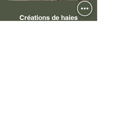
Créations de haies
mellifères et massifs
C'est quoi une haie mellifère ?
Par définition, une haie mellifère
est une haie composée
d'arbustes qui offrent une
floraison riche en pollen et en
nectar. Autant dire que cette haie
va attirer les insectes butineurs et
pollinisateurs, très utiles au
potager ou au verger pour
polliniser les plantes potagères
ou les arbres fruitiers.
But de créer une haie mellifère :
Attirer les pollinisateurs et
favoriser la biodiversité !