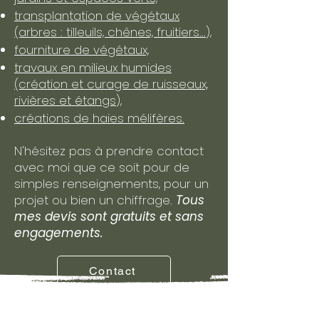
transplantation de végétaux
(arbres : tilleuils, chênes, fruitiers...),
fourniture de végétaux,
travaux en milieux humides
(création et curage de ruisseaux,
rivières et étangs),
créations de haies mélifères.
N'hésitez pas à prendre contact
avec moi que ce soit pour de
simples renseignements, pour un
projet ou bien un chiffrage.
Tous
mes devis sont gratuits et sans
engagements.
Contact