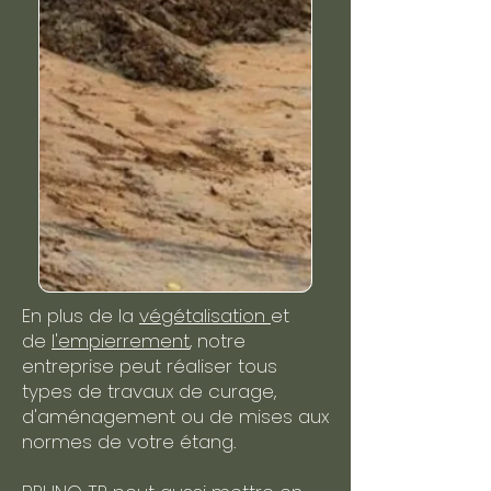
En plus de la
végétalisation
et
de
l'empierrement
, notre
entreprise peut réaliser tous
types de travaux de curage,
d'aménagement ou de mises aux
normes de votre étang.