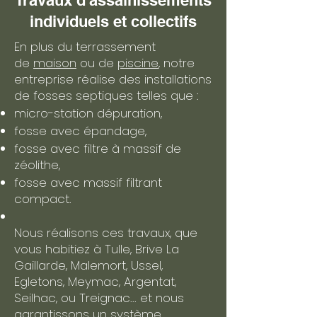
Travaux d'assainissements
individuels et collectifs
En plus du terrassement
de
maison
ou de
piscine
, notre
entreprise réalise des installations
de fosses septiques telles que :
micro-station dépuration,
fosse avec épandage,
fosse avec filtre à massif de
zéolithe,
fosse avec massif filtrant
compact.
Nous réalisons ces travaux, que
vous habitiez à Tulle, Brive La
Gaillarde, Malemort, Ussel,
Egletons, Meymac, Argentat,
Seilhac, ou Treignac... et nous
garantissons un système