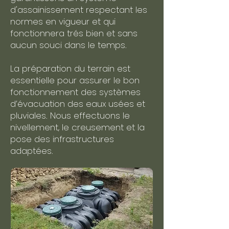
d'assainissement respectant les
normes en vigueur et qui
fonctionnera trés bien et sans
aucun souci dans le temps.
La préparation du terrain est
essentielle pour assurer le bon
fonctionnement des systèmes
d’évacuation des eaux usées et
pluviales. Nous effectuons le
nivellement, le creusement et la
pose des infrastructures
adaptées.