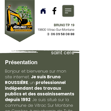
BRUNO TP 19
19800 Vitrac-Sur-Montane
06 09 58 08 88
)
saint cere
Présentation
Bonjour et bienvenue sur mon
site internet.
Je suis Bruno
ROUSSIÈRE
, un
professionnel
indépendant des travaux
publics et des assainissements
depuis 1992
. Je suis situé sur la
commune de Vitrac Sur Montane