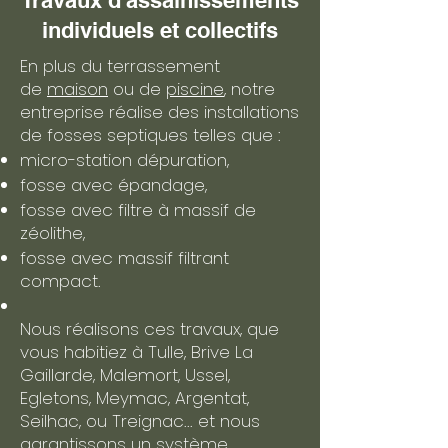
Travaux d'assainissements
individuels et collectifs
En plus du terrassement
de
maison
ou de
piscine
, notre
entreprise réalise des installations
de fosses septiques telles que :
micro-station dépuration,
fosse avec épandage,
fosse avec filtre à massif de
zéolithe,
fosse avec massif filtrant
compact.
Nous réalisons ces travaux, que
vous habitiez à Tulle, Brive La
Gaillarde, Malemort, Ussel,
Egletons, Meymac, Argentat,
Seilhac, ou Treignac... et nous
garantissons un système