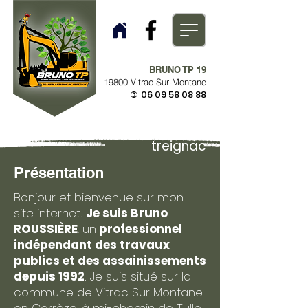
BRUNO TP 19
19800 Vitrac-Sur-Montane
06 09 58 08 88
)
treignac
Présentation
Bonjour et bienvenue sur mon
site internet.
Je suis Bruno
ROUSSIÈRE
, un
professionnel
indépendant des travaux
publics et des assainissements
depuis 1992
. Je suis situé sur la
commune de Vitrac Sur Montane