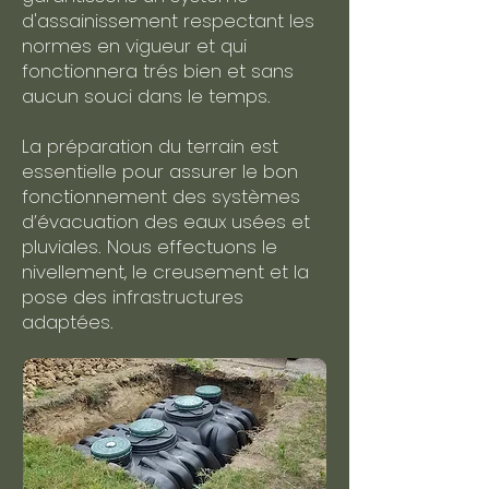
d'assainissement respectant les
normes en vigueur et qui
fonctionnera trés bien et sans
aucun souci dans le temps.
La préparation du terrain est
essentielle pour assurer le bon
fonctionnement des systèmes
d’évacuation des eaux usées et
pluviales. Nous effectuons le
nivellement, le creusement et la
pose des infrastructures
adaptées.