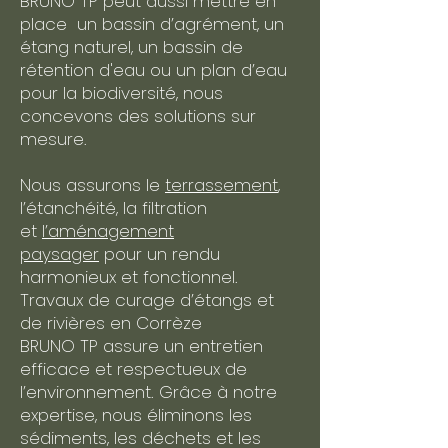
BRUNO TP peut aussi mettre en
place un bassin d’agrément, un
étang naturel, un bassin de
rétention d'eau ou un plan d’eau
pour la biodiversité, nous
concevons des solutions sur
mesure.
Nous assurons le
terrassement
,
l’étanchéité, la filtration
et
l’aménagement
paysager
pour un rendu
harmonieux et fonctionnel.​
Travaux de curage d’étangs et
de rivières en Corrèze
BRUNO TP assure un entretien
efficace et respectueux de
l’environnement. Grâce à notre
expertise, nous éliminons les
sédiments, les déchets et les