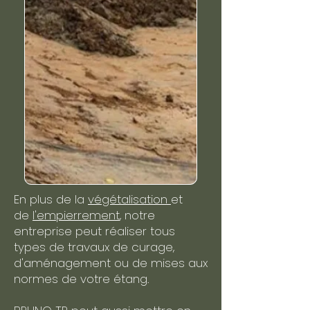
En plus de la
végétalisation
et
de
l'empierrement
, notre
entreprise peut réaliser tous
types de travaux de curage,
d'aménagement ou de mises aux
normes de votre étang.