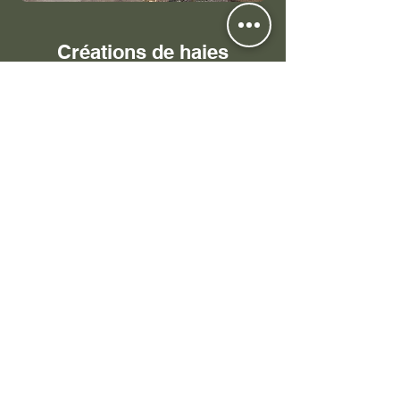
Créations de haies
mellifères et massifs
C'est quoi une haie mellifère ?
Par définition, une haie mellifère
est une haie composée
d'arbustes qui offrent une
floraison riche en pollen et en
nectar. Autant dire que cette haie
va attirer les insectes butineurs et
pollinisateurs, très utiles au
potager ou au verger pour
polliniser les plantes potagères
ou les arbres fruitiers.
But de créer une haie mellifère :
Attirer les pollinisateurs et
favoriser la biodiversité !