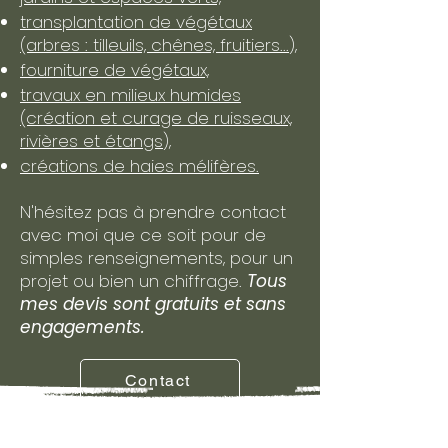
transplantation de végétaux
(arbres : tilleuils, chênes, fruitiers...),
fourniture de végétaux,
travaux en milieux humides
(création et curage de ruisseaux,
rivières et étangs),
créations de haies mélifères.
N'hésitez pas à prendre contact
avec moi que ce soit pour de
simples renseignements, pour un
projet ou bien un chiffrage.
Tous
mes devis sont gratuits et sans
engagements.
Contact