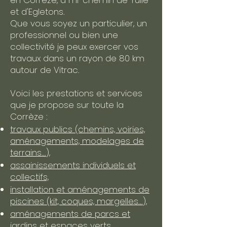
en Corrèze, à mi-chemin de Tulle
et d'Egletons.
Que vous soyez un particulier, un
professionnel ou bien une
collectivité je peux exercer vos
travaux dans un rayon de 80 km
autour de Vitrac.
Voici les prestations et services
que je propose sur toute la
Corrèze :
travaux publics (chemins, voiries,
aménagements, modelages de
terrains...),
assainissements individuels et
collectifs,
installation et aménagements de
piscines (kit, coques, margelles...),
aménagements de parcs et
jardins et espaces verts,